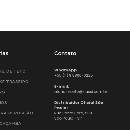
ias
Contato
WhatsApp
KE DE TETO
+55 (11) 9 8860-0225
KE TRASEIRO
E-mail:
atendimento@kiussi.com.br
RO
Distribuidor Oficial São
IOS
Paulo :
Rua Ponta Porã, 588
ARA REPOSIÇÃO
São Paulo - SP
 CAÇAMBA