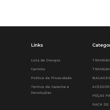
Links
Categor
Lista de Desejos
TRANSBI
Carrinho
TRANSBI
Política de Privacidade
BAGAGEI
Termos de Garantia e
ACESSÓR
Devoluções
PEÇAS P
RACK DE