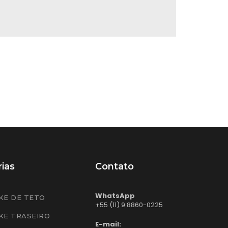
ias
Contato
WhatsApp
KE DE TETO
+55 (11) 9 8860-0225
KE TRASEIRO
E-mail: