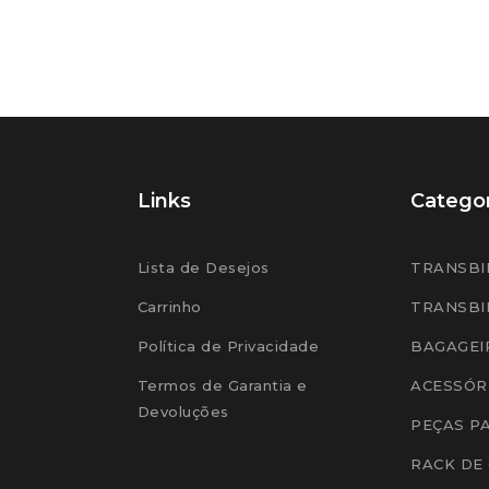
Links
Categor
Lista de Desejos
TRANSBI
Carrinho
TRANSBI
Política de Privacidade
BAGAGEI
Termos de Garantia e
ACESSÓR
Devoluções
PEÇAS P
RACK DE