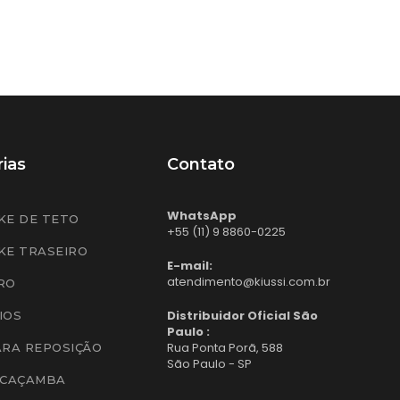
ias
Contato
WhatsApp
KE DE TETO
+55 (11) 9 8860-0225
KE TRASEIRO
E-mail:
atendimento@kiussi.com.br
RO
Distribuidor Oficial São
IOS
Paulo :
Rua Ponta Porã, 588
ARA REPOSIÇÃO
São Paulo - SP
 CAÇAMBA