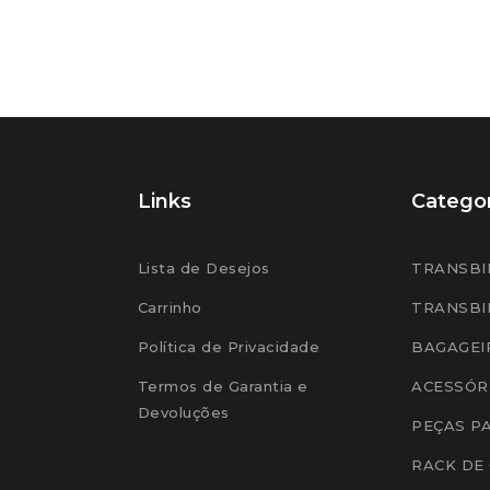
Links
Categor
Lista de Desejos
TRANSBI
Carrinho
TRANSBI
Política de Privacidade
BAGAGEI
Termos de Garantia e
ACESSÓR
Devoluções
PEÇAS P
RACK DE