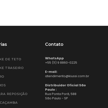
ias
Contato
WhatsApp
KE DE TETO
+55 (11) 9 8860-0225
KE TRASEIRO
E-mail:
atendimento@kiussi.com.br
RO
Distribuidor Oficial São
IOS
Paulo :
Rua Ponta Porã, 588
ARA REPOSIÇÃO
São Paulo - SP
 CAÇAMBA