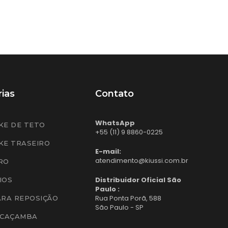
ias
Contato
WhatsApp
KE DE TETO
+55 (11) 9 8860-0225
KE TRASEIRO
E-mail:
atendimento@kiussi.com.br
RO
Distribuidor Oficial São
IOS
Paulo :
Rua Ponta Porã, 588
ARA REPOSIÇÃO
São Paulo - SP
 CAÇAMBA