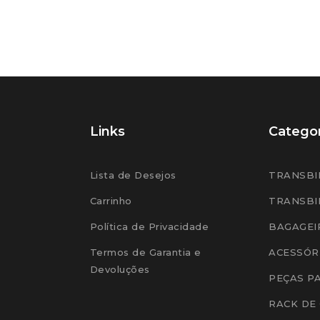
Links
Categor
Lista de Desejos
TRANSBI
Carrinho
TRANSBI
Política de Privacidade
BAGAGEI
Termos de Garantia e
ACESSÓR
Devoluções
PEÇAS P
RACK DE