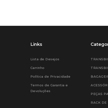
Links
Categor
Lista de Desejos
TRANSBI
Carrinho
TRANSBI
Política de Privacidade
BAGAGEI
Termos de Garantia e
ACESSÓR
Devoluções
PEÇAS P
RACK DE