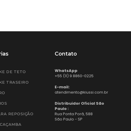
ias
Contato
WhatsApp
KE DE TETO
+55 (11) 9 8860-0225
KE TRASEIRO
E-mail:
atendimento@kiussi.com.br
RO
Distribuidor Oficial São
IOS
Paulo :
Rua Ponta Porã, 588
ARA REPOSIÇÃO
São Paulo - SP
 CAÇAMBA