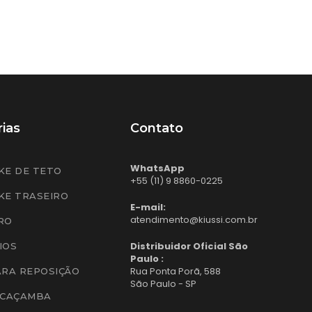
ias
Contato
WhatsApp
KE DE TETO
+55 (11) 9 8860-0225
KE TRASEIRO
E-mail:
atendimento@kiussi.com.br
RO
Distribuidor Oficial São
IOS
Paulo :
Rua Ponta Porã, 588
ARA REPOSIÇÃO
São Paulo - SP
 CAÇAMBA