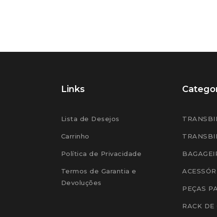
Links
Categor
Lista de Desejos
TRANSBI
Carrinho
TRANSBI
Política de Privacidade
BAGAGEI
Termos de Garantia e
ACESSÓR
Devoluções
PEÇAS P
RACK DE