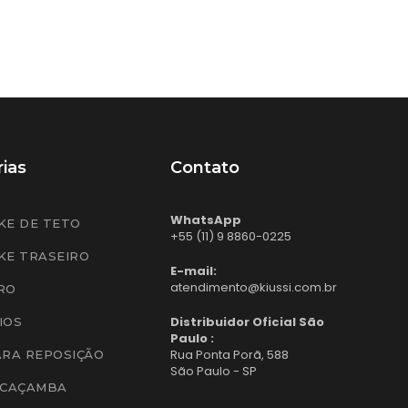
ias
Contato
WhatsApp
KE DE TETO
+55 (11) 9 8860-0225
KE TRASEIRO
E-mail:
atendimento@kiussi.com.br
RO
Distribuidor Oficial São
IOS
Paulo :
Rua Ponta Porã, 588
ARA REPOSIÇÃO
São Paulo - SP
 CAÇAMBA