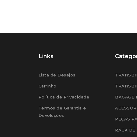
Links
Categor
Lista de Desejos
TRANSBI
Carrinho
TRANSBI
Política de Privacidade
BAGAGEI
Termos de Garantia e
ACESSÓR
Devoluções
PEÇAS P
RACK DE