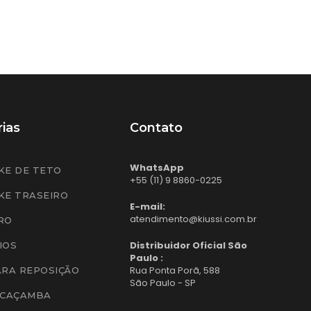
ias
Contato
WhatsApp
KE DE TETO
+55 (11) 9 8860-0225
KE TRASEIRO
E-mail:
atendimento@kiussi.com.br
RO
Distribuidor Oficial São
IOS
Paulo :
Rua Ponta Porã, 588
ARA REPOSIÇÃO
São Paulo - SP
 CAÇAMBA