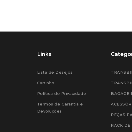
Links
Categor
Lista de Desejos
TRANSBI
Carrinho
TRANSBI
Política de Privacidade
BAGAGEI
Termos de Garantia e
ACESSÓR
Devoluções
PEÇAS P
RACK DE