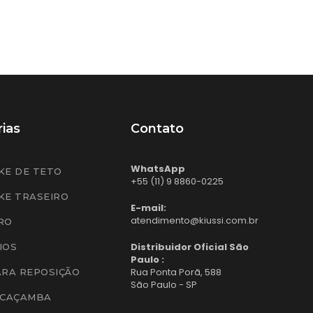
ias
Contato
WhatsApp
KE DE TETO
+55 (11) 9 8860-0225
KE TRASEIRO
E-mail:
atendimento@kiussi.com.br
RO
Distribuidor Oficial São
IOS
Paulo :
Rua Ponta Porã, 588
ARA REPOSIÇÃO
São Paulo - SP
 CAÇAMBA