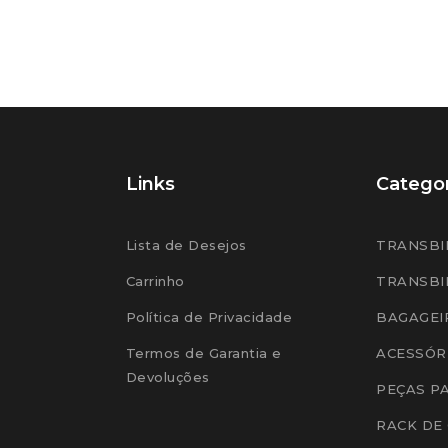
Links
Categor
Lista de Desejos
TRANSBI
Carrinho
TRANSBI
Política de Privacidade
BAGAGEI
Termos de Garantia e
ACESSÓR
Devoluções
PEÇAS P
RACK DE