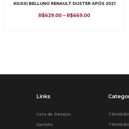
KIUSSI BELLUNO RENAULT DUSTER APÓS 2021
R$
629.00
–
R$
669.00
Links
Categor
Lista de Desejos
TRANSBI
Carrinho
TRANSBI