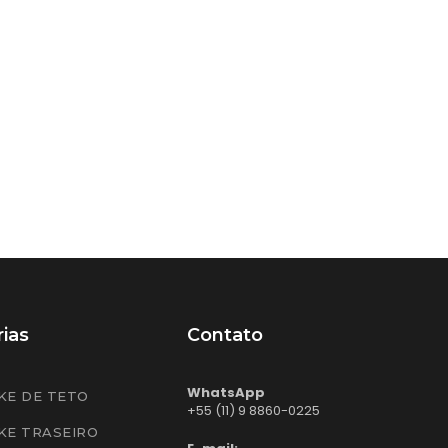
ias
Contato
WhatsApp
KE DE TETO
+55 (11) 9 8860-0225
KE TRASEIRO