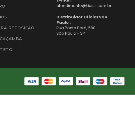
E-mail:
atendimento@kiussi.com.br
RO
Distribuidor Oficial São
IOS
Paulo :
Rua Ponta Porã, 588
ARA REPOSIÇÃO
São Paulo - SP
 CAÇAMBA
 TETO