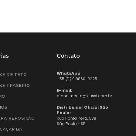
ias
Contato
WhatsApp
KE DE TETO
+55 (11) 9 8860-0225
KE TRASEIRO
E-mail:
atendimento@kiussi.com.br
RO
Distribuidor Oficial São
IOS
Paulo :
Rua Ponta Porã, 588
ARA REPOSIÇÃO
São Paulo - SP
 CAÇAMBA