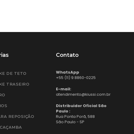
ias
Contato
WhatsApp
KE DE TETO
+55 (11) 9 8860-0225
KE TRASEIRO
E-mail:
atendimento@kiussi.com.br
RO
Distribuidor Oficial São
IOS
Paulo :
Rua Ponta Porã, 588
ARA REPOSIÇÃO
São Paulo - SP
 CAÇAMBA