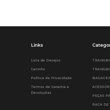
Links
Categor
Lista de Desejos
TRANSBI
Carrinho
TRANSBI
Política de Privacidade
BAGAGEI
Termos de Garantia e
ACESSÓR
Devoluções
PEÇAS P
RACK DE