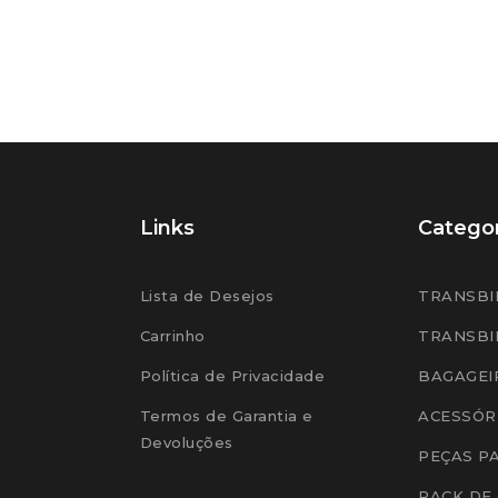
Links
Categor
Lista de Desejos
TRANSBI
Carrinho
TRANSBI
Política de Privacidade
BAGAGEI
Termos de Garantia e
ACESSÓR
Devoluções
PEÇAS P
RACK DE