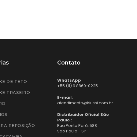
ias
Contato
WhatsApp
KE DE TETO
+55 (11) 9 8860-0225
KE TRASEIRO
E-mail:
atendimento@kiussi.com.br
RO
Distribuidor Oficial São
IOS
Paulo :
Rua Ponta Porã, 588
ARA REPOSIÇÃO
São Paulo - SP
 CAÇAMBA