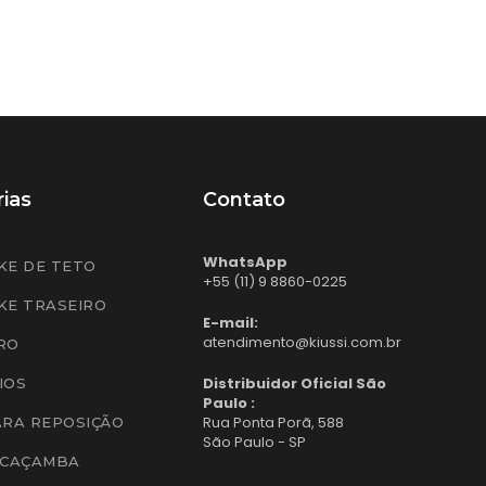
ias
Contato
WhatsApp
KE DE TETO
+55 (11) 9 8860-0225
KE TRASEIRO
E-mail:
atendimento@kiussi.com.br
RO
Distribuidor Oficial São
IOS
Paulo :
Rua Ponta Porã, 588
ARA REPOSIÇÃO
São Paulo - SP
 CAÇAMBA