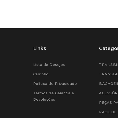
Links
Categor
Lista de Desejos
TRANSBI
Carrinho
TRANSBI
Política de Privacidade
BAGAGEI
Termos de Garantia e
ACESSÓR
Devoluções
PEÇAS P
RACK DE