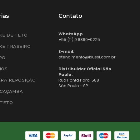
ias
Contato
WhatsApp
KE DE TETO
+55 (11) 9 8860-0225
KE TRASEIRO
E-mail:
atendimento@kiussi.com.br
RO
Distribuidor Oficial São
IOS
Paulo :
Rua Ponta Porã, 588
ARA REPOSIÇÃO
São Paulo - SP
 CAÇAMBA
 TETO