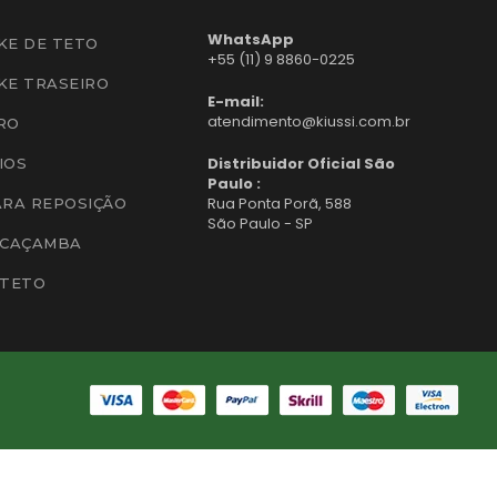
WhatsApp
KE DE TETO
+55 (11) 9 8860-0225
KE TRASEIRO
E-mail:
atendimento@kiussi.com.br
RO
Distribuidor Oficial São
IOS
Paulo :
Rua Ponta Porã, 588
ARA REPOSIÇÃO
São Paulo - SP
 CAÇAMBA
 TETO