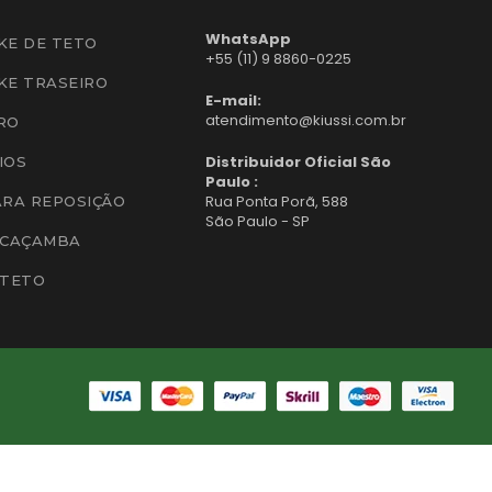
WhatsApp
KE DE TETO
+55 (11) 9 8860-0225
KE TRASEIRO
E-mail:
atendimento@kiussi.com.br
RO
Distribuidor Oficial São
IOS
Paulo :
Rua Ponta Porã, 588
ARA REPOSIÇÃO
São Paulo - SP
 CAÇAMBA
 TETO