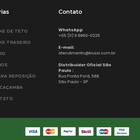
ias
Contato
WhatsApp
KE DE TETO
+55 (11) 9 8860-0225
KE TRASEIRO
E-mail:
atendimento@kiussi.com.br
RO
Distribuidor Oficial São
IOS
Paulo :
Rua Ponta Porã, 588
ARA REPOSIÇÃO
São Paulo - SP
 CAÇAMBA
 TETO