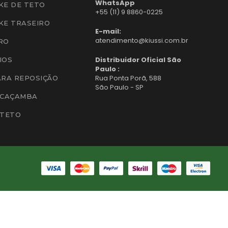
WhatsApp
KE DE TETO
+55 (11) 9 8860-0225
KE TRASEIRO
E-mail:
atendimento@kiussi.com.br
RO
Distribuidor Oficial São
IOS
Paulo :
Rua Ponta Porã, 588
ARA REPOSIÇÃO
São Paulo - SP
 CAÇAMBA
 TETO