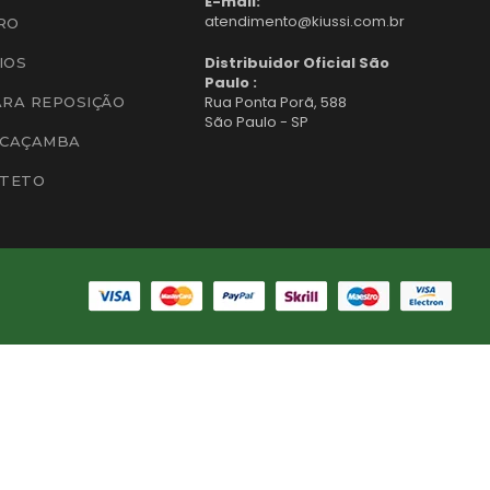
E-mail:
atendimento@kiussi.com.br
RO
Distribuidor Oficial São
IOS
Paulo :
Rua Ponta Porã, 588
ARA REPOSIÇÃO
São Paulo - SP
 CAÇAMBA
 TETO