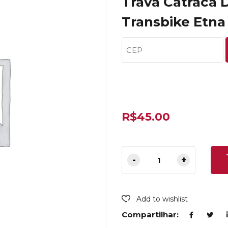
Trava Catraca 
Transbike Etna
R$
45.00
Add to wishlist
Compartilhar: