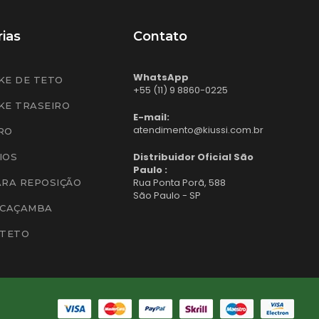
ias
Contato
WhatsApp
KE DE TETO
+55 (11) 9 8860-0225
KE TRASEIRO
E-mail:
atendimento@kiussi.com.br
RO
Distribuidor Oficial São
IOS
Paulo :
Rua Ponta Porã, 588
ARA REPOSIÇÃO
São Paulo - SP
 CAÇAMBA
 TETO