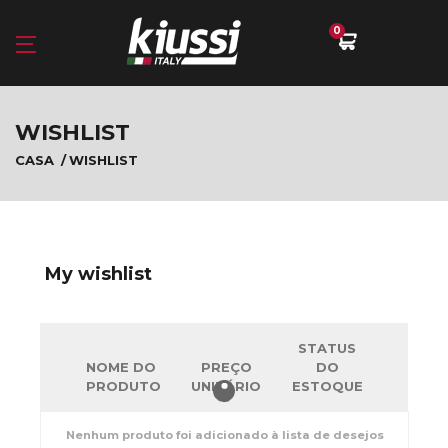
0
WISHLIST
CASA
WISHLIST
My wishlist
STATUS
NOME DO
PREÇO
DO
PRODUTO
UNITÁRIO
ESTOQUE
Nenhum produto foi adicionado à lista de desejos