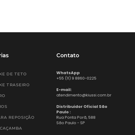
ias
Contato
WhatsApp
KE DE TETO
+55 (11) 9 8860-0225
KE TRASEIRO
E-mail:
atendimento@kiussi.com.br
RO
Distribuidor Oficial São
IOS
Paulo :
Rua Ponta Porã, 588
ARA REPOSIÇÃO
São Paulo - SP
 CAÇAMBA