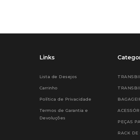
Links
Categor
Lista de Desejos
TRANSBI
Carrinho
TRANSBI
Política de Privacidade
BAGAGEI
Termos de Garantia e
ACESSÓR
Devoluções
PEÇAS P
RACK DE