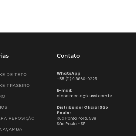
ias
Contato
WhatsApp
KE DE TETO
+55 (11) 9 8860-0225
KE TRASEIRO
E-mail:
atendimento@kiussi.com.br
RO
Distribuidor Oficial São
IOS
Paulo :
Rua Ponta Porã, 588
ARA REPOSIÇÃO
São Paulo - SP
 CAÇAMBA