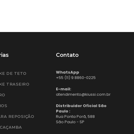
ias
Contato
WhatsApp
KE DE TETO
+55 (11) 9 8860-0225
KE TRASEIRO
E-mail:
atendimento@kiussi.com.br
RO
Distribuidor Oficial São
IOS
Paulo :
Rua Ponta Porã, 588
ARA REPOSIÇÃO
São Paulo - SP
 CAÇAMBA