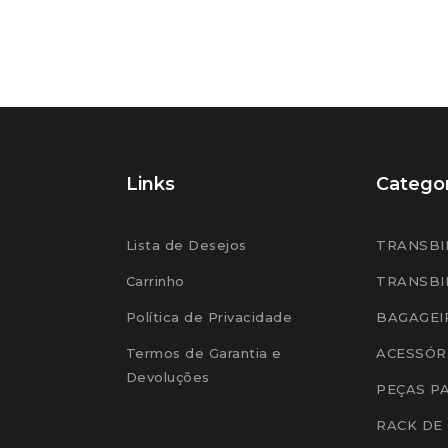
Links
Categor
Lista de Desejos
TRANSBI
Carrinho
TRANSBI
Política de Privacidade
BAGAGEI
Termos de Garantia e
ACESSÓR
Devoluções
PEÇAS P
RACK DE