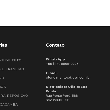
ias
Contato
WhatsApp
KE DE TETO
+55 (11) 9 8860-0225
KE TRASEIRO
E-mail:
atendimento@kiussi.com.br
RO
Distribuidor Oficial São
IOS
Paulo :
Rua Ponta Porã, 588
ARA REPOSIÇÃO
São Paulo - SP
 CAÇAMBA