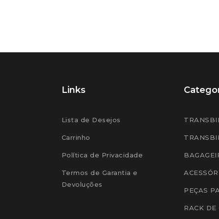
Links
Categor
Lista de Desejos
TRANSBI
Carrinho
TRANSBI
Política de Privacidade
BAGAGEI
Termos de Garantia e
ACESSÓR
Devoluções
PEÇAS P
RACK DE