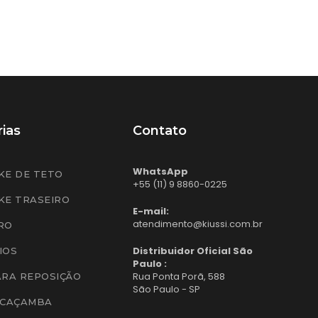
ias
Contato
WhatsApp
KE DE TETO
+55 (11) 9 8860-0225
KE TRASEIRO
E-mail:
atendimento@kiussi.com.br
RO
Distribuidor Oficial São
IOS
Paulo :
Rua Ponta Porã, 588
ARA REPOSIÇÃO
São Paulo - SP
 CAÇAMBA