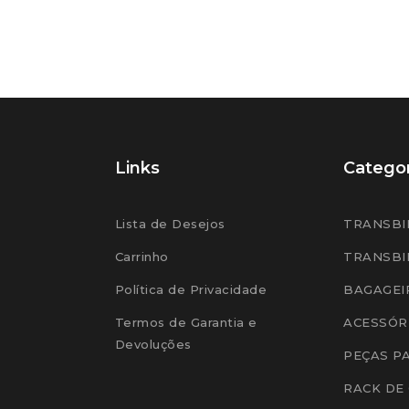
Links
Categor
Lista de Desejos
TRANSBI
Carrinho
TRANSBI
Política de Privacidade
BAGAGEI
Termos de Garantia e
ACESSÓR
Devoluções
PEÇAS P
RACK DE