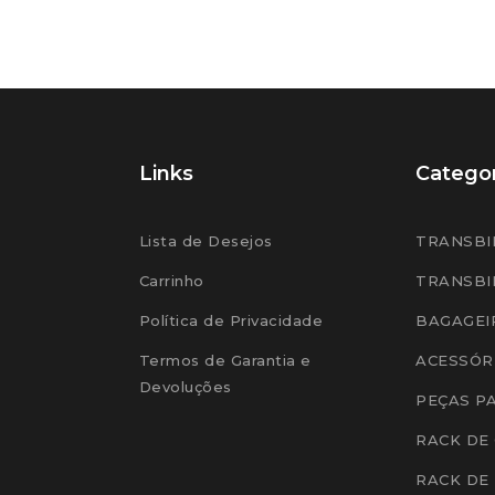
Links
Categor
Lista de Desejos
TRANSBI
Carrinho
TRANSBI
Política de Privacidade
BAGAGEI
Termos de Garantia e
ACESSÓR
Devoluções
PEÇAS P
RACK DE
RACK DE