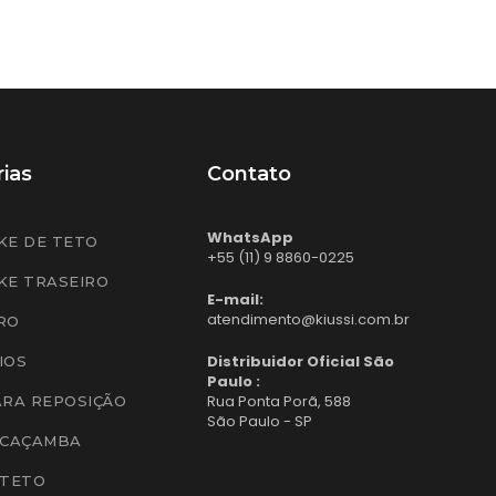
ias
Contato
WhatsApp
KE DE TETO
+55 (11) 9 8860-0225
KE TRASEIRO
E-mail:
atendimento@kiussi.com.br
RO
Distribuidor Oficial São
IOS
Paulo :
Rua Ponta Porã, 588
ARA REPOSIÇÃO
São Paulo - SP
 CAÇAMBA
 TETO