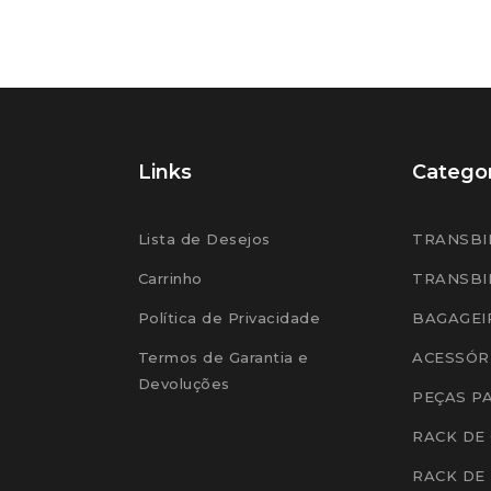
Links
Categor
Lista de Desejos
TRANSBI
Carrinho
TRANSBI
Política de Privacidade
BAGAGEI
Termos de Garantia e
ACESSÓR
Devoluções
PEÇAS P
RACK DE
RACK DE