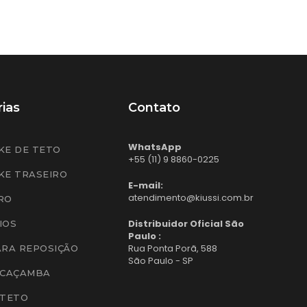
ias
Contato
WhatsApp
KE DE TETO
+55 (11) 9 8860-0225
KE TRASEIRO
E-mail:
atendimento@kiussi.com.br
RO
Distribuidor Oficial São
IOS
Paulo :
Rua Ponta Porã, 588
ARA REPOSIÇÃO
São Paulo - SP
 CAÇAMBA
 TETO