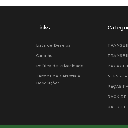
Links
Categor
Lista de Desejos
TRANSBI
Carrinho
TRANSBI
Política de Privacidade
BAGAGEI
Termos de Garantia e
ACESSÓR
Devoluções
PEÇAS P
RACK DE
RACK DE