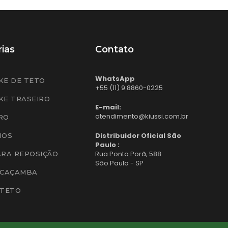
ias
Contato
WhatsApp
KE DE TETO
+55 (11) 9 8860-0225
KE TRASEIRO
E-mail:
atendimento@kiussi.com.br
RO
Distribuidor Oficial São
IOS
Paulo :
Rua Ponta Porã, 588
ARA REPOSIÇÃO
São Paulo - SP
 CAÇAMBA
 TETO