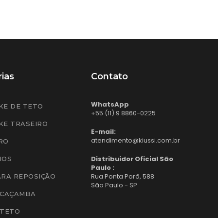
ias
Contato
WhatsApp
KE DE TETO
+55 (11) 9 8860-0225
KE TRASEIRO
E-mail:
atendimento@kiussi.com.br
RO
Distribuidor Oficial São
IOS
Paulo :
Rua Ponta Porã, 588
ARA REPOSIÇÃO
São Paulo - SP
 CAÇAMBA
 TETO