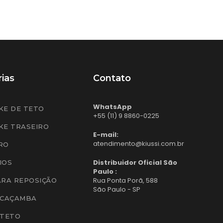
ias
Contato
WhatsApp
KE DE TETO
+55 (11) 9 8860-0225
KE TRASEIRO
E-mail:
atendimento@kiussi.com.br
RO
Distribuidor Oficial São
IOS
Paulo :
Rua Ponta Porã, 588
ARA REPOSIÇÃO
São Paulo - SP
 CAÇAMBA
 TETO