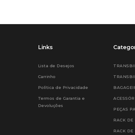
Links
Categor
Lista de Desejos
TRANSBI
Carrinho
TRANSBI
Política de Privacidade
BAGAGEI
Termos de Garantia e
ACESSÓR
Devoluções
PEÇAS P
RACK DE
RACK DE