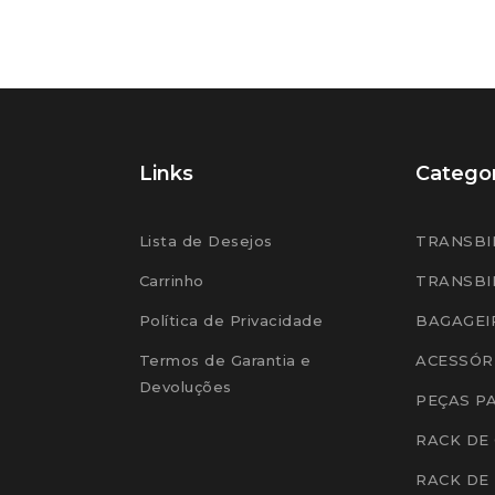
Links
Categor
Lista de Desejos
TRANSBI
Carrinho
TRANSBI
Política de Privacidade
BAGAGEI
Termos de Garantia e
ACESSÓR
Devoluções
PEÇAS P
RACK DE
RACK DE