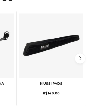
NA
KIUSSI PADS
TRANS
R$
149.00