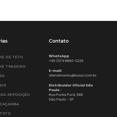
ias
Contato
WhatsApp
KE DE TETO
+55 (11) 9 8860-0225
KE TRASEIRO
E-mail:
atendimento@kiussi.com.br
RO
Distribuidor Oficial São
IOS
Paulo :
Rua Ponta Porã, 588
ARA REPOSIÇÃO
São Paulo - SP
 CAÇAMBA
 TETO