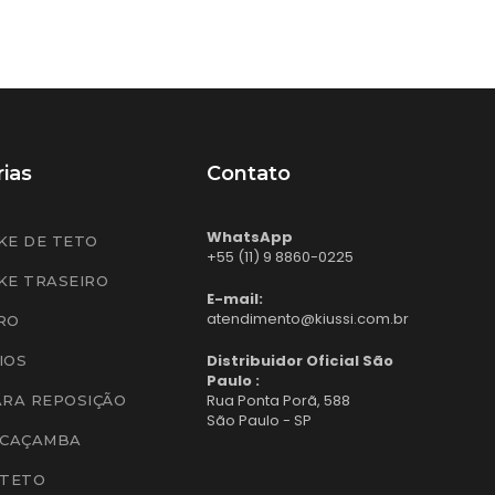
ias
Contato
WhatsApp
KE DE TETO
+55 (11) 9 8860-0225
KE TRASEIRO
E-mail:
atendimento@kiussi.com.br
RO
Distribuidor Oficial São
IOS
Paulo :
Rua Ponta Porã, 588
ARA REPOSIÇÃO
São Paulo - SP
 CAÇAMBA
 TETO