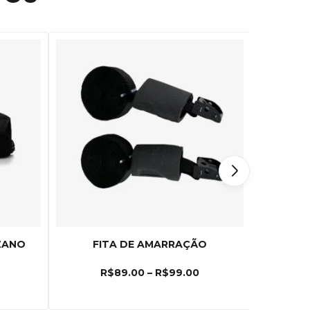
ZANO
FITA DE AMARRAÇÃO
BAGA
R$
89.00
–
R$
99.00
R$
2