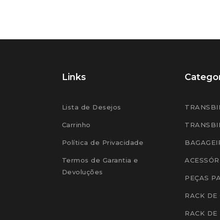
Links
Categor
Lista de Desejos
TRANSBI
Carrinho
TRANSBI
Política de Privacidade
BAGAGEI
Termos de Garantia e
ACESSÓR
Devoluções
PEÇAS P
RACK DE
RACK DE